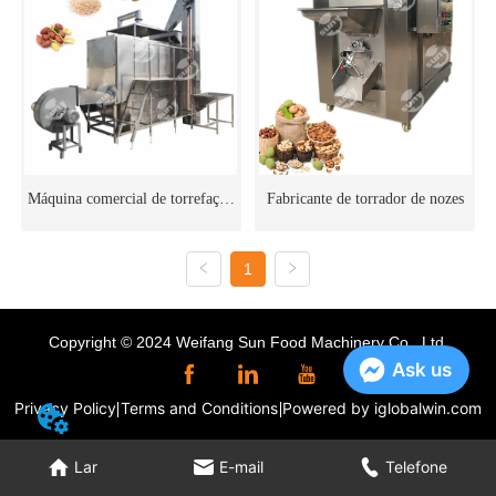
Máquina comercial de torrefação
Fabricante de torrador de nozes
contínua de nozes
1
Copyright © 2024 Weifang Sun Food Machinery Co., Ltd.
Ask us
Privacy Policy
Terms and Conditions
Powered by iglobalwin.com
Lar
E-mail
Telefone